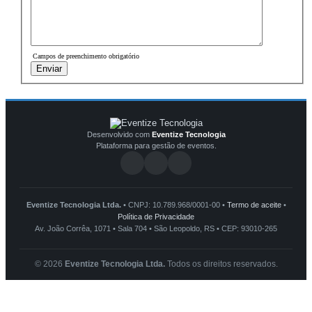
Campos de preenchimento obrigatório
Enviar
Desenvolvido com
Eventize Tecnologia
Plataforma para gestão de eventos.
Eventize Tecnologia Ltda.
• CNPJ: 10.789.968/0001-00 •
Termo de aceite
•
Política de Privacidade
Av. João Corrêa, 1071 • Sala 704 • São Leopoldo, RS • CEP: 93010-265
© 2026
Eventize Tecnologia Ltda.
Todos os direitos reservados.